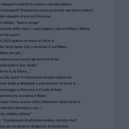
a Spagna 6 anni fa fu vicino a una big italiana
al Liverpool? Trattammo su un aereo per non farci vedere"
tante squadre erano sul francese
arcellona: "Spero venga"
ervizio della Juve: i suoi migliori colpi tra Milan e Roma
ero la Lazio?
el 2023 poteva arrivare in Serie A
De Zerbi batte City e Arsenal. E sul Milan...
ilan, ma poi..."
Como aveva messo gli occhi su di lui
Tonali potevo fare di più"
rie A. In futuro..."
 alla Juve? Il retroscena rivelato dall'ex ds
vic brilla al Mondiale e può arrivare in Serie A
messaggio a Percassi e il ruolo di Xabi
un mese fa lo voleva il Milan
anje l'anno scorso attirò l'interesse della Serie A
rattenere Bennacer, ma..."
ha soffiato all'Inter"
A: "Campionato di altissimo livello, mai dire mai"
ma per un posto in dirigenza: il retroscena