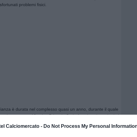
ortunati problemi fisici.
ianza è durata nel complesso quasi un anno, durante il quale
 solamente per 13 volte. Prima in Serie A, poi anche nei primi
ocessione. In fin dei conti, però, Monza non si è dimostrata la
el Calciomercato -
Do Not Process My Personal Informatio
per cui il Milan lo ha richiamato dal prestito e lo ha ceduto
abia
.