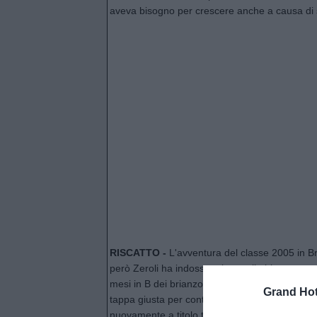
aveva bisogno per crescere anche a causa di sf
RISCATTO -
L'avventura del classe 2005 in Br
però Zeroli ha indossato la maglia biancorossa
mesi in B dei brianzoli dopo una deludente retr
Grand Hot
tappa giusta per continuare a crescere, motivo 
nuovamente a titolo temporaneo alla
Juve St