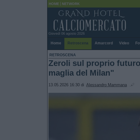
HOME
NETWORK
Giovedì 06 agosto 2026
Home
Retroscena
Amarcord
Video
Fo
RETROSCENA
Zeroli sul proprio futuro
maglia del Milan"
13.05.2026 16:30
di
Alessandro Mammana