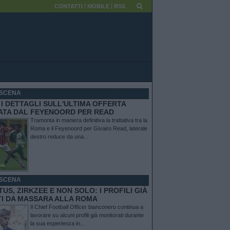
CONTATTI
MOBILE
RSS
SCENA
I DETTAGLI SULL'ULTIMA OFFERTA
TATA DAL FEYENOORD PER READ
Tramonta in maniera definitiva la trattativa tra la
Roma e il Feyenoord per Givairo Read, laterale
destro reduce da una...
SCENA
US, ZIRKZEE E NON SOLO: I PROFILI GIÀ
TI DA MASSARA ALLA ROMA
Il Chief Football Officer bianconero continua a
lavorare su alcuni profili già monitorati durante
la sua esperienza in...