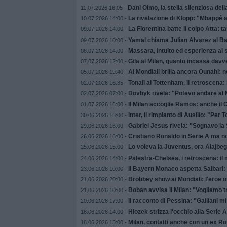
Dani Olmo, la stella silenziosa dell
11.07.2026 16:05 -
La rivelazione di Klopp: "Mbappé 
10.07.2026 14:00 -
La Fiorentina batte il colpo Atta: 
09.07.2026 14:00 -
Yamal chiama Julian Alvarez al B
09.07.2026 10:00 -
Massara, intuito ed esperienza al s
08.07.2026 14:00 -
Gila al Milan, quanto incassa davv
07.07.2026 12:00 -
Ai Mondiali brilla ancora Ounahi: n
05.07.2026 19:40 -
Tonali al Tottenham, il retroscena: 
02.07.2026 16:35 -
Dovbyk rivela: "Potevo andare al M
02.07.2026 07:00 -
Il Milan accoglie Ramos: anche il 
01.07.2026 16:00 -
Inter, il rimpianto di Ausilio: "Per 
30.06.2026 16:00 -
Gabriel Jesus rivela: "Sognavo la Se
29.06.2026 16:00 -
Cristiano Ronaldo in Serie A ma non
26.06.2026 16:00 -
Lo voleva la Juventus, ora Alajbego
25.06.2026 15:00 -
Palestra-Chelsea, i retroscena: il 
24.06.2026 14:00 -
Il Bayern Monaco aspetta Saibari: 
23.06.2026 10:00 -
Brobbey show ai Mondiali: l'eroe or
21.06.2026 20:00 -
Boban avvisa il Milan: "Vogliamo t
21.06.2026 10:00 -
Il racconto di Pessina: "Galliani mi 
20.06.2026 17:00 -
Hlozek strizza l'occhio alla Serie 
18.06.2026 14:00 -
Milan, contatti anche con un ex Ro
18.06.2026 13:00 -