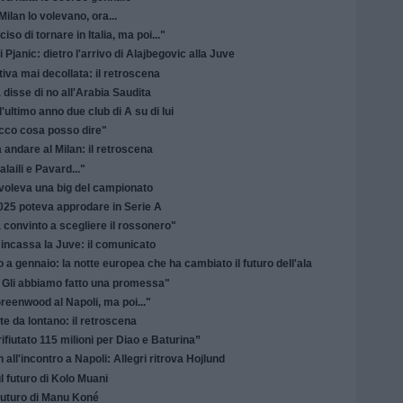
Milan lo volevano, ora...
o di tornare in Italia, ma poi..."
di Pjanic: dietro l'arrivo di Alajbegovic alla Juve
tiva mai decollata: il retroscena
 disse di no all'Arabia Saudita
ultimo anno due club di A su di lui
Ecco cosa posso dire"
andare al Milan: il retroscena
laili e Pavard..."
o voleva una big del campionato
2025 poteva approdare in Serie A
a convinto a scegliere il rossonero"
ncassa la Juve: il comunicato
 gennaio: la notte europea che ha cambiato il futuro dell'ala
 Gli abbiamo fatto una promessa"
eenwood al Napoli, ma poi..."
te da lontano: il retroscena
iutato 115 milioni per Diao e Baturina”
all'incontro a Napoli: Allegri ritrova Hojlund
l futuro di Kolo Muani
 futuro di Manu Koné