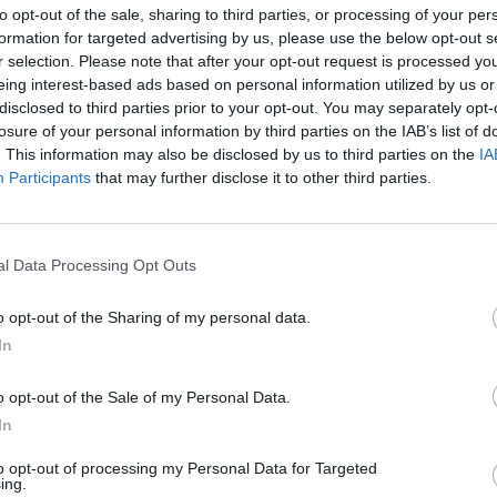
to opt-out of the sale, sharing to third parties, or processing of your per
 per due motivi: la possibilità di lavorare con mister Ignazio
formation for targeted advertising by us, please use the below opt-out s
e fare per diverso tempo nelle giovanili del Milan, e quella di
r selection. Please note that after your opt-out request is processed y
anta fiducia ai giovani. Le premesse erano delle migliori. E
eing interest-based ads based on personal information utilized by us or
ha dimostrato di poter stare perfettamente in un gruppo come quello
disclosed to third parties prior to your opt-out. You may separately opt-
 nei momenti decisivi.
losure of your personal information by third parties on the IAB’s list of
. This information may also be disclosed by us to third parties on the
IA
 per il passaggio in semifinale dei suoi, è solo l'ultima tappa
Participants
that may further disclose it to other third parties.
 più nell'ultimo anno. Adesso la testa è totalmente sul sogno
campista in vista del futuro ce n'è un altro molto chiaro: "
Sto
mio grande sogno è vestire la maglia del Milan
. Il mio
”. Chissà che queste parole, rilasciate al termine della sfida
l Data Processing Opt Outs
on possano vedersi realizzate già in estate. La testa è lì.
o opt-out of the Sharing of my personal data.
In
o opt-out of the Sale of my Personal Data.
In
05.08.2026 16:04
to opt-out of processing my Personal Data for Targeted
l...
Juventus, Zirkzee e non solo: i profili già seguiti da...
ing.