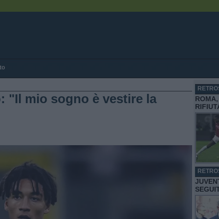
to
RETRO
: "Il mio sogno è vestire la
ROMA, 
RIFIU
RETRO
JUVENT
SEGUI