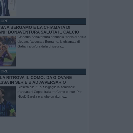
CORD
ESA A BERGAMO E LA CHIAMATA DI
ANI: BONAVENTURA SALUTA IL CALCIO
Giacomo Bonaventura annuncia l'addio al calcio
giocato: l'ascesa a Bergamo, la chiamata di
Galliani a un'ora dalla chiusura...
CORD
LA RITROVA IL COMO: DA GIOVANE
SSA IN SERIE B AD AVVERSARIO
Stasera alle 21 al Sinigaglia la semifinale
d’andata di Coppa Italia tra Como e Inter. Per
Nicolò Barella è anche un ritorno...