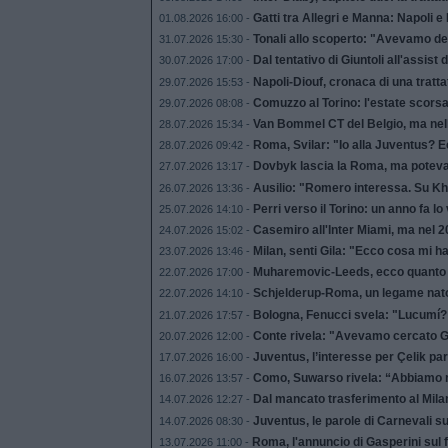
Gatti tra Allegri e Manna: Napoli e 
01.08.2026 16:00 -
Tonali allo scoperto: "Avevamo decis
31.07.2026 15:30 -
Dal tentativo di Giuntoli all'assist 
30.07.2026 17:00 -
Napoli-Diouf, cronaca di una tratta
29.07.2026 15:53 -
Comuzzo al Torino: l'estate scorsa
29.07.2026 08:08 -
Van Bommel CT del Belgio, ma nell'
28.07.2026 15:34 -
Roma, Svilar: "Io alla Juventus? 
28.07.2026 09:42 -
Dovbyk lascia la Roma, ma poteva 
27.07.2026 13:17 -
Ausilio: "Romero interessa. Su Kha
26.07.2026 13:36 -
Perri verso il Torino: un anno fa l
25.07.2026 14:10 -
Casemiro all'Inter Miami, ma nel 
24.07.2026 15:02 -
Milan, senti Gila: "Ecco cosa mi h
23.07.2026 13:46 -
Muharemovic-Leeds, ecco quanto i
22.07.2026 17:00 -
Schjelderup-Roma, un legame nato a
22.07.2026 14:10 -
Bologna, Fenucci svela: "Lucumí?
21.07.2026 17:57 -
Conte rivela: "Avevamo cercato Gr
20.07.2026 12:00 -
Juventus, l’interesse per Çelik par
17.07.2026 16:00 -
Como, Suwarso rivela: “Abbiamo rif
16.07.2026 13:57 -
Dal mancato trasferimento al Milan 
14.07.2026 12:27 -
Juventus, le parole di Carnevali su
14.07.2026 08:30 -
Roma, l'annuncio di Gasperini sul
13.07.2026 11:00 -