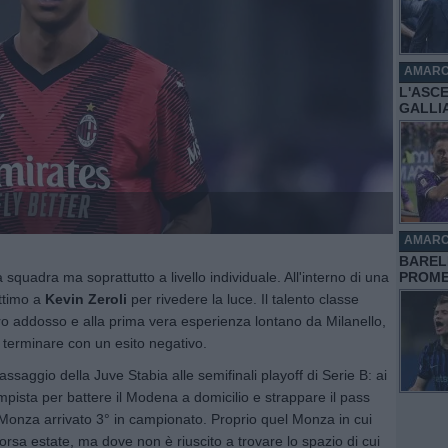
AMAR
L'ASC
GALLI
AMAR
BAREL
squadra ma soprattutto a livello individuale. All'interno di una
PROME
ttimo a
Kevin Zeroli
per rivedere la luce. Il talento classe
ero addosso e alla prima vera esperienza lontano da Milanello,
terminare con un esito negativo.
passaggio della Juve Stabia alle semifinali playoff di Serie B: ai
mpista per battere il Modena a domicilio e strappare il pass
 Monza arrivato 3° in campionato. Proprio quel Monza in cui
scorsa estate, ma dove non è riuscito a trovare lo spazio di cui