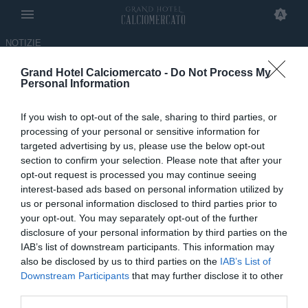
NOTIZIE
Grand Hotel Calciomercato -
Do Not Process My
Bouaddi brilla con il Marocco:
Personal Information
lo scorso anno poteva arrivare
If you wish to opt-out of the sale, sharing to third parties, or
in Serie A
processing of your personal or sensitive information for
targeted advertising by us, please use the below opt-out
15.06.2026 16:00 di
Alessandro Mammana
section to confirm your selection. Please note that after your
opt-out request is processed you may continue seeing
interest-based ads based on personal information utilized by
us or personal information disclosed to third parties prior to
your opt-out. You may separately opt-out of the further
disclosure of your personal information by third parties on the
IAB’s list of downstream participants. This information may
also be disclosed by us to third parties on the
IAB’s List of
Downstream Participants
that may further disclose it to other
third parties.