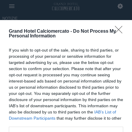
NOTIZIE
Grand Hotel Calciomercato -
Do Not Process My
Ai Mondiali brilla ancora
Personal Information
Ounahi: nel 2023 poteva
If you wish to opt-out of the sale, sharing to third parties, or
arrivare in Serie A
processing of your personal or sensitive information for
targeted advertising by us, please use the below opt-out
05.07.2026 19:40 di
Giovanni Indovina
section to confirm your selection. Please note that after your
opt-out request is processed you may continue seeing
interest-based ads based on personal information utilized by
Il retroscena di mercato legato al Napoli e ad Azzedine Ounahi,
us or personal information disclosed to third parties prior to
centrocampista classe '00 del Marocco oggi in forza al Girona.
your opt-out. You may separately opt-out of the further
disclosure of your personal information by third parties on the
IAB’s list of downstream participants. This information may
also be disclosed by us to third parties on the
IAB’s List of
Downstream Participants
that may further disclose it to other
third parties.