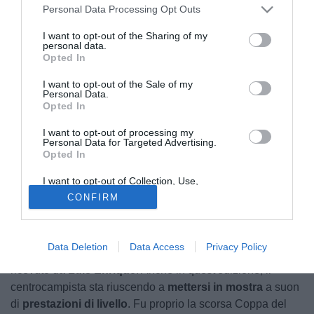
Personal Data Processing Opt Outs
I want to opt-out of the Sharing of my
personal data.
Opted In
I want to opt-out of the Sale of my
Personal Data.
Opted In
Per la seconda
Coppa del Mondo
consecutiva, il
Marocco
si conferma tra le
I want to opt-out of processing my
nazionali
protagoniste
. Ancora imbattuta, la formazione
Personal Data for Targeted Advertising.
Opted In
africana ha staccato il pass per i
quarti di finale
a
discapito del Canada, ko per 3-0 nel segno di Soufiane
I want to opt-out of Collection, Use,
Retention, Sale, and/or Sharing of my
Rahimi e, soprattutto, di
Azzedine Ounahi
, autore di una
CONFIRM
Personal Data that Is Unrelated with the
doppietta
.
Purposes for which it was collected.
Opted Out
Chi ha seguito anche lo scorso Mondiale ricorderà
Data Deletion
Data Access
Privacy Policy
sicuramente il nome di Ounahi, complice l'elogio pubblico
ricevuto da
Luis Enrique
. Anche in quest'edizione, il
centrocampista sta riuscendo a
mettersi in mostra
a suon
di
prestazioni di livello
. Fu proprio la scorsa Coppa del