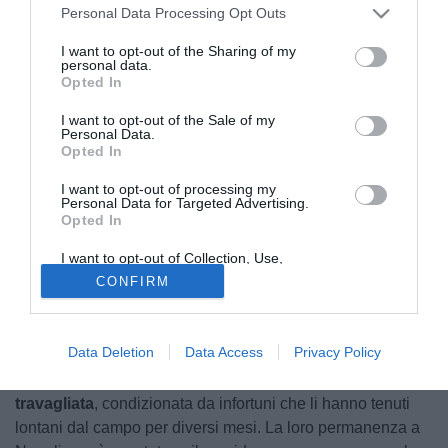
Personal Data Processing Opt Outs
I want to opt-out of the Sharing of my
personal data.
Opted In
I want to opt-out of the Sale of my
Personal Data.
Opted In
© foto di www.imagephotoagency.it
I want to opt-out of processing my
“
Vedremo quando ci metteremo a lavorare cosa avranno
Personal Data for Targeted Advertising.
da dire, vedremo l'allenatore nuovo cosa ne penserà. E poi
Opted In
se dovranno andare via andranno via, qual è il problema?
I want to opt-out of Collection, Use,
È pieno di calciatori in giro per il mondo
”.
Retention, Sale, and/or Sharing of my
CONFIRM
Personal Data that Is Unrelated with the
Purposes for which it was collected.
“Tutti utili, nessuno indispensabile”: una massima che
Opted Out
racchiude il pensiero di
Aurelio De Laurentiis
in merito al
Data Deletion
Data Access
Privacy Policy
futuro di
Romelu Lukaku
e
Kevin De Bruyne,
tutt'altro
che scritto. Entrambi hanno vissuto una
stagione
travagliata
, condizionata da infortuni che li hanno tenuti
lontani dal campo per diversi mesi. La loro permanenza a