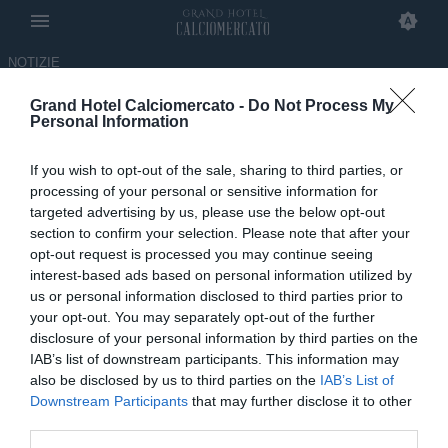
NOTIZIE
Grand Hotel Calciomercato -
Do Not Process My
Napoli, l'annuncio di De
Personal Information
Laurentiis sul futuro di De
If you wish to opt-out of the sale, sharing to third parties, or
Bruyne e Lukaku
processing of your personal or sensitive information for
targeted advertising by us, please use the below opt-out
04.06.2026 16:00 di
Giovanni Indovina
section to confirm your selection. Please note that after your
opt-out request is processed you may continue seeing
interest-based ads based on personal information utilized by
Le dichiarazioni del patron azzurro Aurelio De Laurentiis in merito
us or personal information disclosed to third parties prior to
al futuro alla corte partenopea di Romelu Lukaku e Kevin De
your opt-out. You may separately opt-out of the further
Bruyne.
disclosure of your personal information by third parties on the
IAB’s list of downstream participants. This information may
also be disclosed by us to third parties on the
IAB’s List of
Downstream Participants
that may further disclose it to other
third parties.