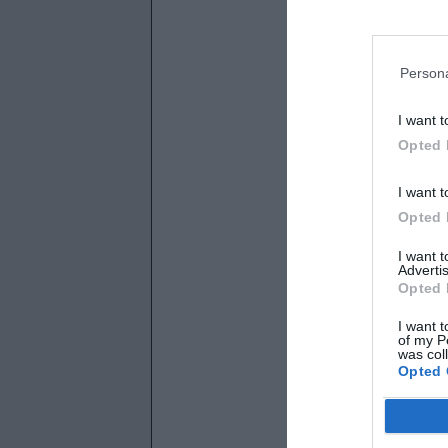
Persona
I want t
Opted 
I want t
Opted 
I want 
Advertis
Opted 
I want t
of my P
was col
Opted 