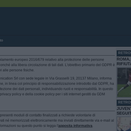
to
RETRO
ROMA, 
golamento europeo 2016/679 relativo alla protezione delle persone
RIFIU
nonché alla libera circolazione di tali dati. L'obiettivo primario del GDPR è
vi alle persone fisiche.
unication Srl con sede legale in Via Grasselli 19, 20137 Milano, informa
e, in linea col principio di responsabilizzazione introdotto dal GDPR, ha
ezione dei dati personali, individuando ruoli e responsabilità. In questo
 privacy policy e della cookie policy per i siti internet gestiti da GDM
RETRO
JUVENT
SEGUI
resenti moduli di contatto finalizzati a richieste volontarie di
vati né memorizzati elettronicamente ma inviati direttamente via e-mail al
nformazioni su questo punto si legga l'
apposita informativa
.