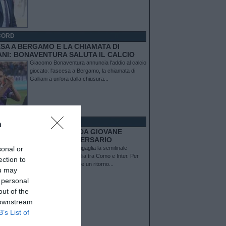
CORD
ESA A BERGAMO E LA CHIAMATA DI
ANI: BONAVENTURA SALUTA IL CALCIO
Giacomo Bonaventura annuncia l'addio al calcio
giocato: l'ascesa a Bergamo, la chiamata di
Galliani a un'ora dalla chiusura...
CORD
n
LA RITROVA IL COMO: DA GIOVANE
SSA IN SERIE B AD AVVERSARIO
Stasera alle 21 al Sinigaglia la semifinale
sonal or
d’andata di Coppa Italia tra Como e Inter. Per
ection to
Nicolò Barella è anche un ritorno...
ou may
 personal
out of the
 downstream
B’s List of