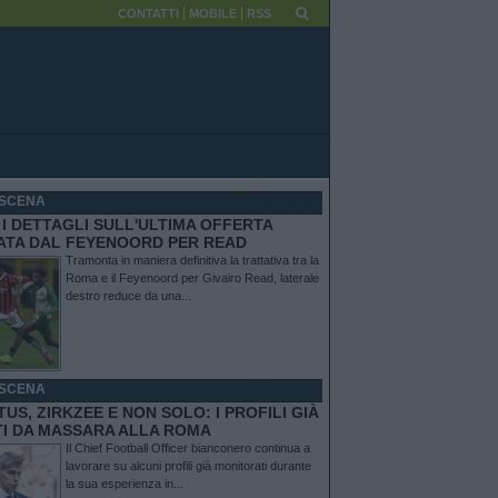
CONTATTI
MOBILE
RSS
SCENA
I DETTAGLI SULL'ULTIMA OFFERTA
TATA DAL FEYENOORD PER READ
Tramonta in maniera definitiva la trattativa tra la
Roma e il Feyenoord per Givairo Read, laterale
destro reduce da una...
SCENA
US, ZIRKZEE E NON SOLO: I PROFILI GIÀ
TI DA MASSARA ALLA ROMA
Il Chief Football Officer bianconero continua a
lavorare su alcuni profili già monitorati durante
la sua esperienza in...