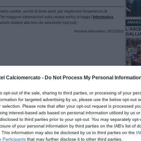
ziamo cookie, anche di terze parti, per migliorare l'esperienza di
 Per maggiori informazioni sulla cookie policy si legga l'
informativa
AMAR
azioni relative alla loro de-selezione (opt-out).
L'ASC
Versione informativa: 19/12/2022
GALLI
AMAR
el Calciomercato -
Do Not Process My Personal Informatio
BAREL
PROME
to opt-out of the sale, sharing to third parties, or processing of your per
formation for targeted advertising by us, please use the below opt-out s
r selection. Please note that after your opt-out request is processed y
eing interest-based ads based on personal information utilized by us or
disclosed to third parties prior to your opt-out. You may separately opt-
losure of your personal information by third parties on the IAB’s list of
. This information may also be disclosed by us to third parties on the
IA
Participants
that may further disclose it to other third parties.