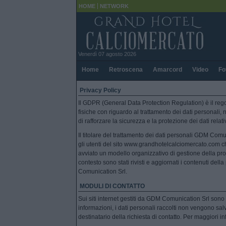
HOME
NETWORK
Venerdì 07 agosto 2026
Home
Retroscena
Amarcord
Video
Fo
Privacy Policy
Il GDPR (General Data Protection Regulation) è il re
fisiche con riguardo al trattamento dei dati personali, 
di rafforzare la sicurezza e la protezione dei dati relati
Il titolare del trattamento dei dati personali GDM Com
gli utenti del sito www.grandhotelcalciomercato.com ch
avviato un modello organizzativo di gestione della prot
contesto sono stati rivisti e aggiornati i contenuti della
Comunication Srl.
MODULI DI CONTATTO
Sui siti internet gestiti da GDM Comunication Srl sono p
informazioni, i dati personali raccolti non vengono sal
destinatario della richiesta di contatto. Per maggiori i