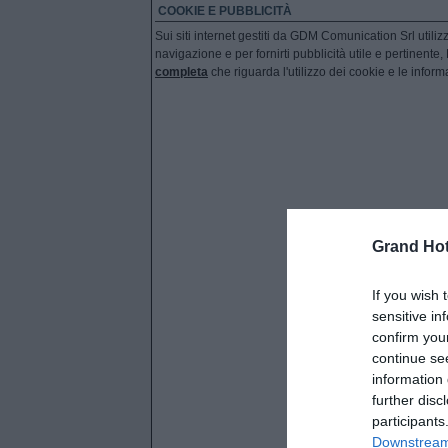
COOKIE E PUBBLICITÀ
Sui siti internet gestiti da GDM Comunication Srl utiliz
navigazione e per fornirti pubblicità utile e pertinente,
completa
che riguarda l'utilizzo dei cookie e le inform
Grand Hot
If you wish 
sensitive in
confirm you
continue se
information 
further disc
participants
Downstream 